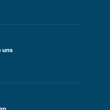
e uns
en