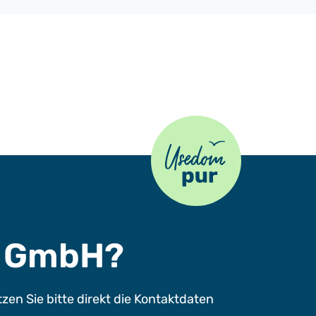
Usedom Pur
s GmbH?
n Sie bitte direkt die Kontaktdaten