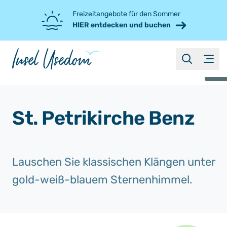
Freizeitangebote für den Sommer
HIER entdecken und buchen
suche
Menü
©
St. Petrikirche Benz
Lauschen Sie klassischen Klängen unter
gold-weiß-blauem Sternenhimmel.