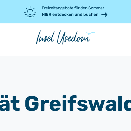
Freizeitangebote für den Sommer
HIER entdecken und buchen
ät Greifswal