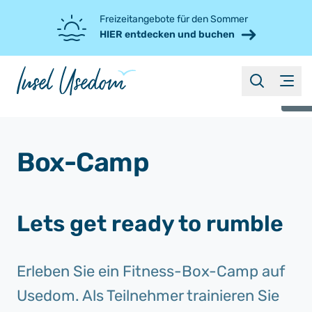
Freizeitangebote für den Sommer
HIER entdecken und buchen
suche
Menü
©
Box-Camp
Lets get ready to rumble
Erleben Sie ein Fitness-Box-Camp auf
Usedom. Als Teilnehmer trainieren Sie