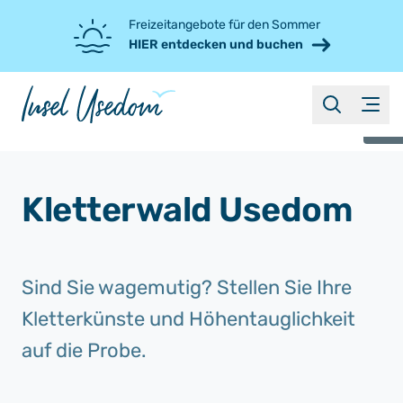
Freizeitangebote für den Sommer
HIER entdecken und buchen
suche
Menü
©
Kletterwald Usedom
Sind Sie wagemutig? Stellen Sie Ihre
Kletterkünste und Höhentauglichkeit
auf die Probe.