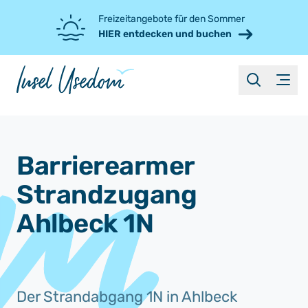
Freizeitangebote für den Sommer
HIER entdecken und buchen
suche
Menü
Barrierearmer
Strandzugang
Ahlbeck 1N
Der Strandabgang 1N in Ahlbeck