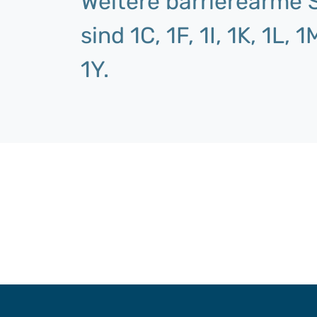
Weitere barrierearme 
sind 1C, 1F, 1I, 1K, 1L, 
1Y.