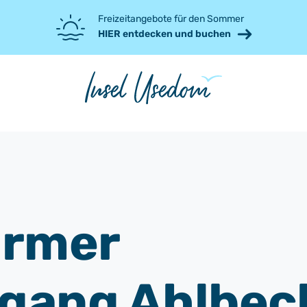
Freizeitangebote für den Sommer
HIER entdecken und buchen
armer
gang Ahlbec