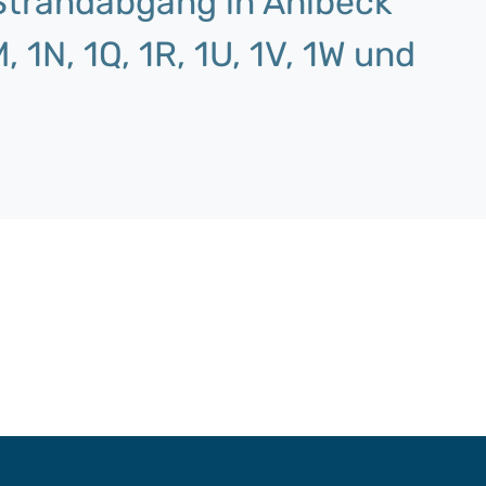
Strandabgäng in Ahlbeck
1M, 1N, 1Q, 1R, 1U, 1V, 1W und