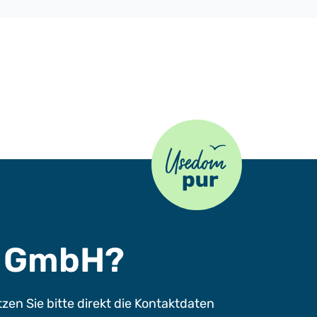
Usedom Pur
s GmbH?
n Sie bitte direkt die Kontaktdaten