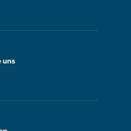
e uns
en