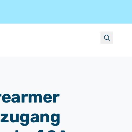
suchen
rearmer
dzugang