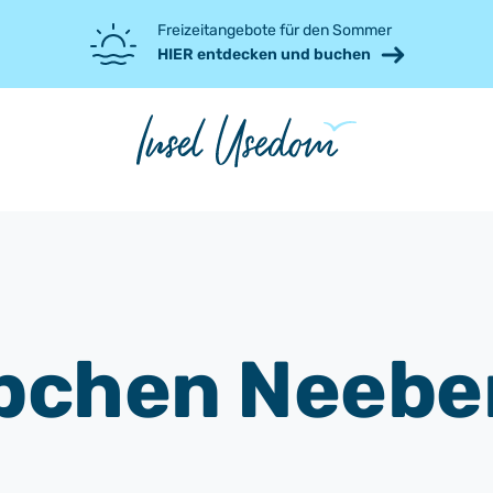
Freizeitangebote für den Sommer
HIER entdecken und buchen
bchen Neebe