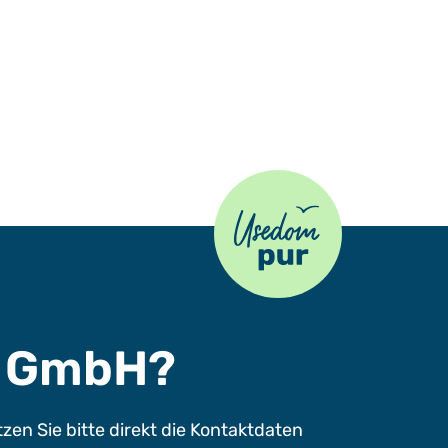
Usedom Pur
s GmbH?
n Sie bitte direkt die Kontaktdaten