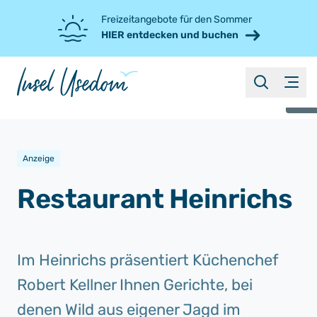
Freizeitangebote für den Sommer
HIER entdecken und buchen
suche
Menü
©
Anzeige
Restaurant Heinrichs
Im Heinrichs präsentiert Küchenchef
Robert Kellner Ihnen Gerichte, bei
denen Wild aus eigener Jagd im