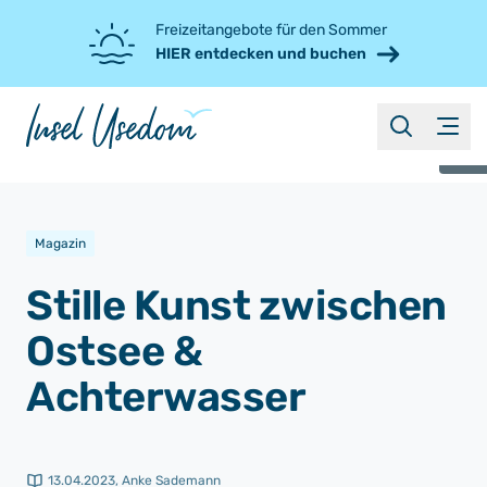
Freizeitangebote für den Sommer
HIER entdecken und buchen
suche
Menü
©
Magazin
Stille Kunst zwischen
Ostsee &
Achterwasser
13.04.2023
,
Anke Sademann