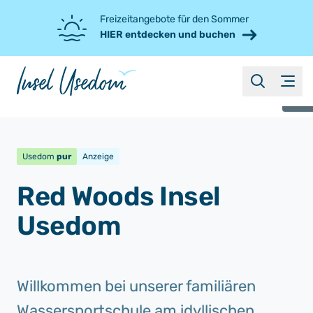
Freizeitangebote für den Sommer
HIER entdecken und buchen
suche
Menü
©
Usedom
pur
Anzeige
Red Woods Insel
Usedom
Willkommen bei unserer familiären
Wassersportschule am idyllischen