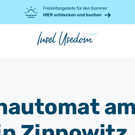
Freizeitangebote für den Sommer
HIER entdecken und buchen
nautomat a
in Zinnowitz