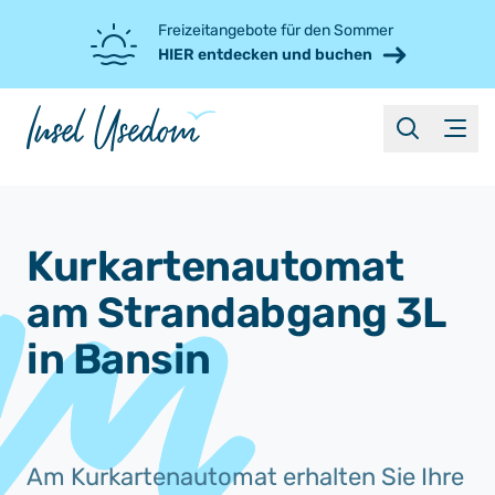
Freizeitangebote für den Sommer
HIER entdecken und buchen
suche
Menü
Kurkartenautomat
am Strandabgang 3L
in Bansin
Am Kurkartenautomat erhalten Sie Ihre