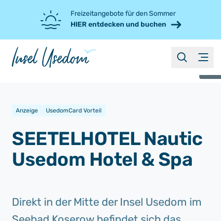
Freizeitangebote für den Sommer
HIER entdecken und buchen
suche
Menü
©
Anzeige
UsedomCard Vorteil
SEETELHOTEL Nautic
Usedom Hotel & Spa
Direkt in der Mitte der Insel Usedom im
Seebad Koserow befindet sich das