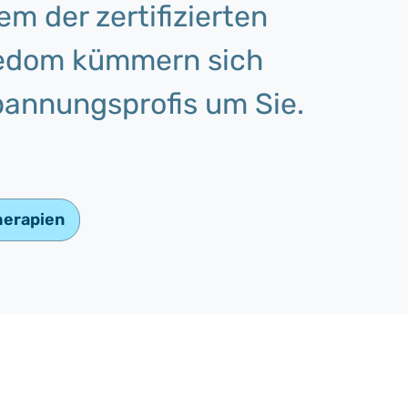
em der zertifizierten
sedom kümmern sich
annungsprofis um Sie.
herapien