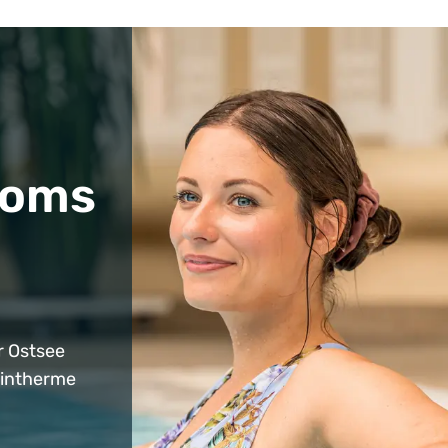
doms
r Ostsee
eintherme