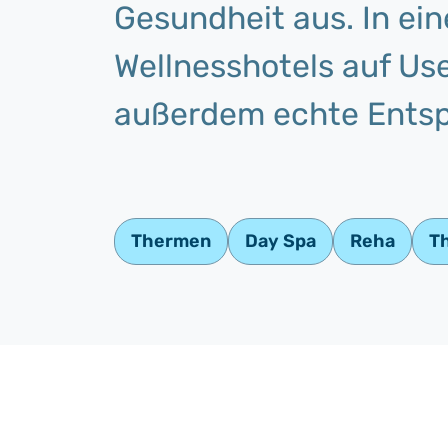
Gesundheit aus. In ein
Wellnesshotels auf U
außerdem echte Entsp
Thermen
Day Spa
Reha
T