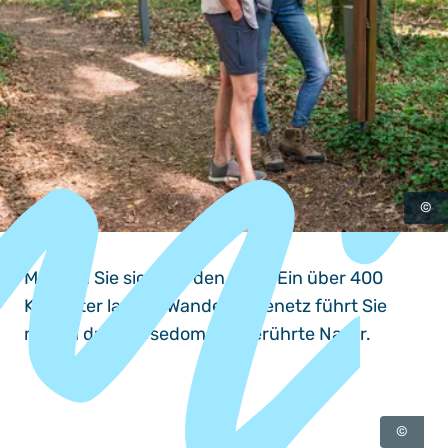
©
Machen Sie sich auf den Weg: Ein über 400
Kilometer langes Wanderwegenetz führt Sie
mitten durch Usedoms unberührte Natur.
~
mehr
©