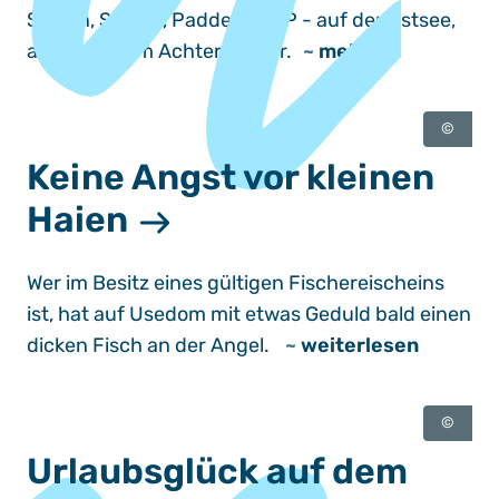
Surfen, Segeln, Paddeln, SUP - auf der Ostsee,
aber auch am Achterwasser.
~
mehr
©
Keine Angst vor kleinen
Haien
Wer im Besitz eines gültigen Fischereischeins
ist, hat auf Usedom mit etwas Geduld bald einen
dicken Fisch an der Angel.
~
weiterlesen
©
Urlaubsglück auf dem