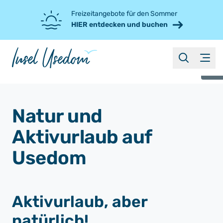
Freizeitangebote für den Sommer
HIER entdecken und buchen
suche
Menü
©
Natur und
Aktivurlaub auf
Usedom
Aktivurlaub, aber
natürlich!