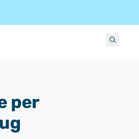
suchen
e per
eug