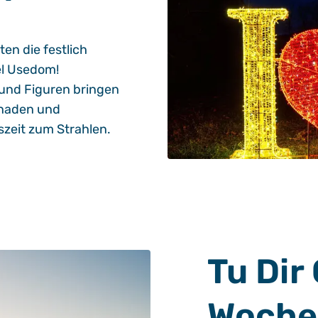
en die festlich
l Usedom!
und Figuren bringen
enaden und
zeit zum Strahlen.
Tu Dir
Woche