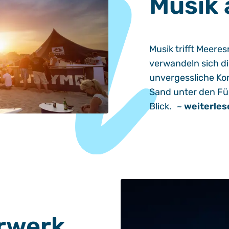
Musik
Musik trifft Meer
verwandeln sich di
unvergessliche Kon
Sand unter den F
Blick.
~
weiterles
rwerk