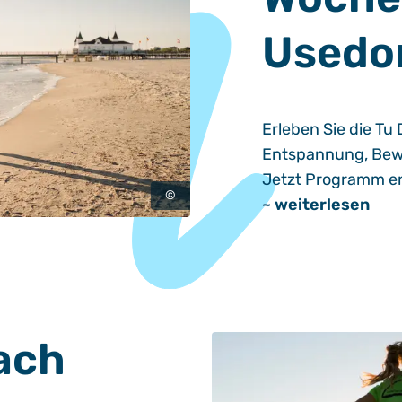
Used
Erleben Sie die T
Entspannung, Bew
Jetzt Programm en
©
~
weiterlesen
ach