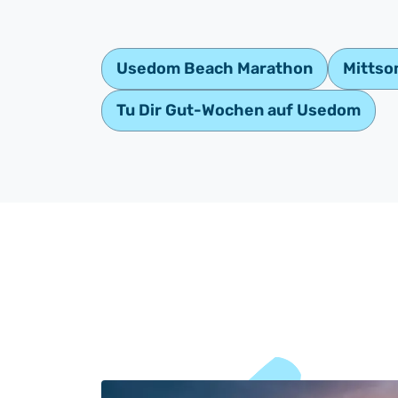
Usedom Beach Marathon
Mitts
Tu Dir Gut-Wochen auf Usedom