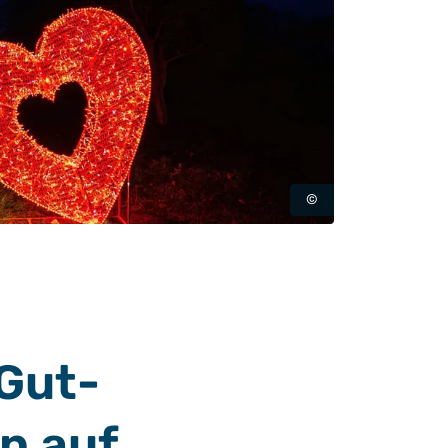
©
 Gut-
n auf