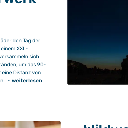
bäder den Tag der
t einem XXL-
versammeln sich
ränden, um das 90-
eine Distanz von
n.
~
weiterlesen