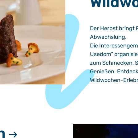
Wildw
Der Herbst bringt 
Abwechslung.
Die Interessengem
Usedom“ organisiert
zum Schmecken, St
Genießen. Entdeck
Wildwochen-Erlebn
n